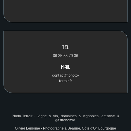
TEL
06 35 55 79 36
MAIL
contact@photo-
terroir.fr
Photo-Terroir - Vigne & vin, domaines & vignobles, artisanat &
gastronomie.
Mentions légales
|
Photo-Terroir - Photographe
|
Beaune, Bourgogne
|
Tuto Photos
Olivier Lemoine - Photographe à Beaune, Côte d'Or, Bourgogne
bouteilles