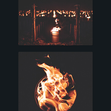
T
A
R
I
F
S