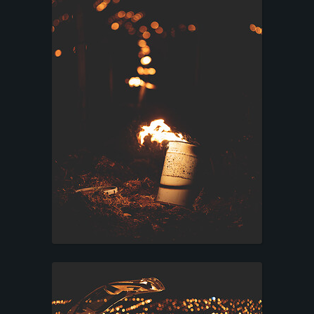
T
A
C
T