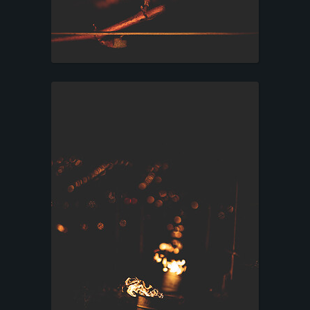
E
S
T
A
T
I
O
N
S