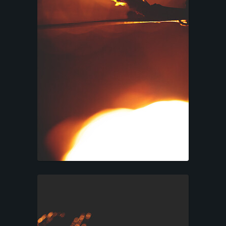
C
O
N