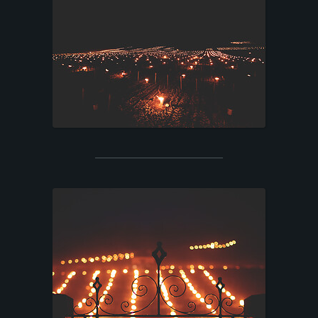
P
O
R