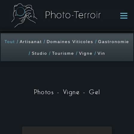
/
/
/
Tout
Artisanat
Domaines Viticoles
Gastronomie
/
/
/
/
Studio
Tourisme
Vigne
Vin
Photos - Vigne - Gel
A