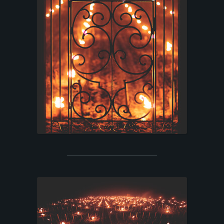
T
F
O
L
I
O