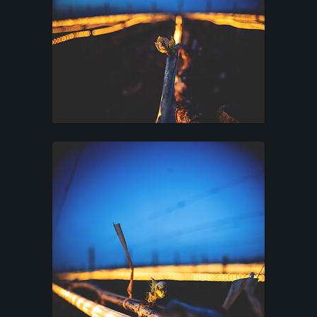
Mentions légales
|
Photo-Terroir - Photographe
|
Beaune, Bourgogne
|
Tuto Photos
bouteilles