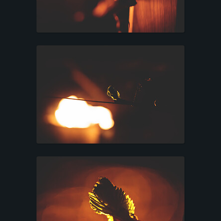
L
I
E
N
T