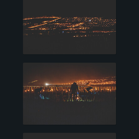
C
C
U
E
I
L