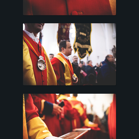
C
O
N