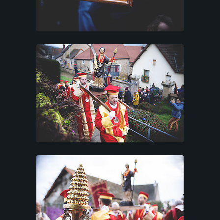
E
S
T
A
T
I
O
N
S