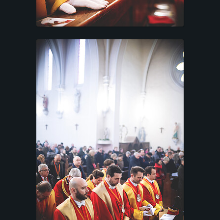
T
A
C
T