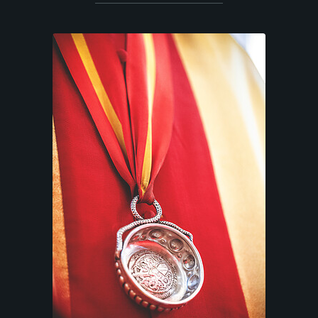
L
I
E
N
T