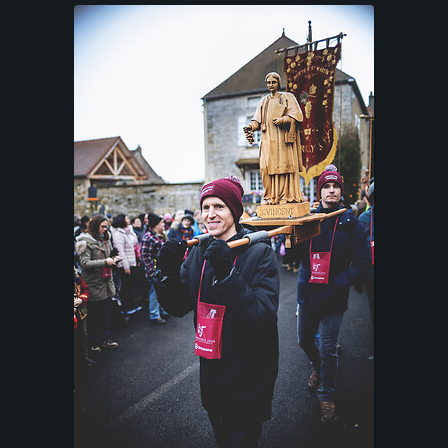
P
O
R