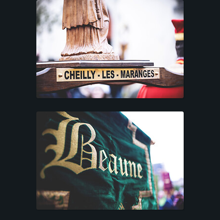
C
C
U
E
I
L