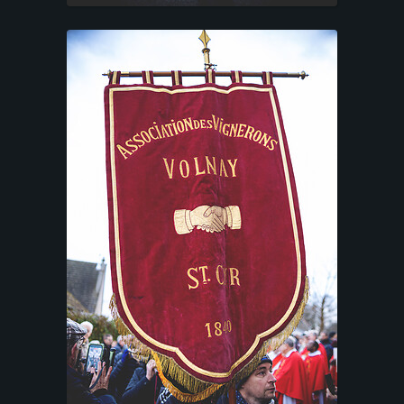
T
F
O
L
I
O