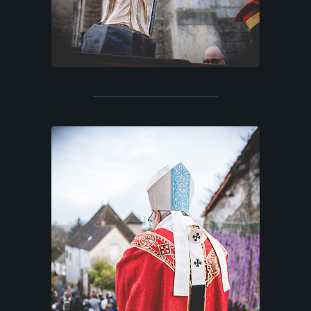
T
A
R
I
F
S