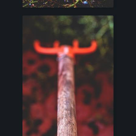
Mentions légales
|
Photo-Terroir - Photographe
|
Beaune, Bourgogne
|
Tuto Photos
bouteilles