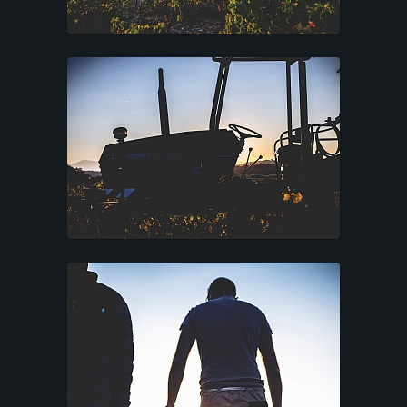
P
O
R