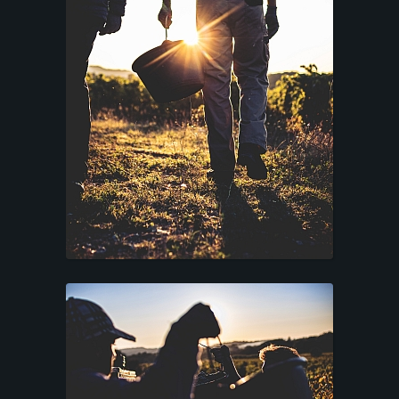
T
F
O
L
I
O