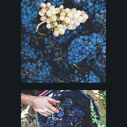
T
A
C
T