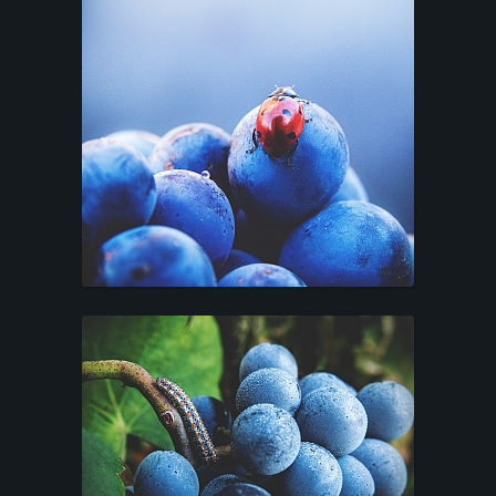
L
I
E
N
T