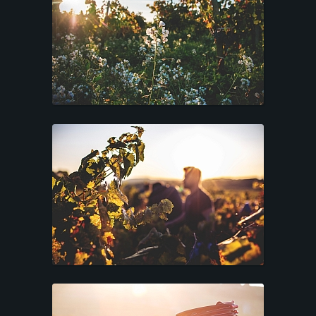
T
A
R
I
F
S