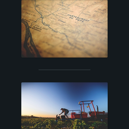
C
C
U
E
I
L