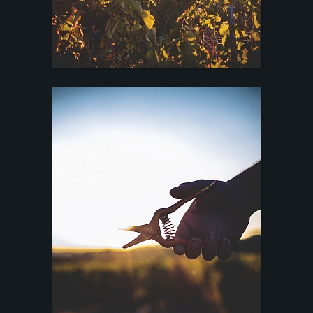
E
S
T
A
T
I
O
N
S