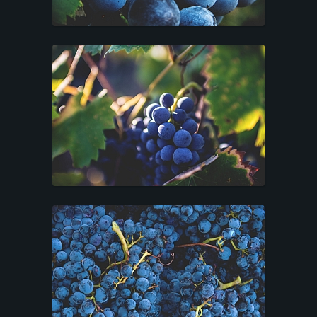
C
O
N