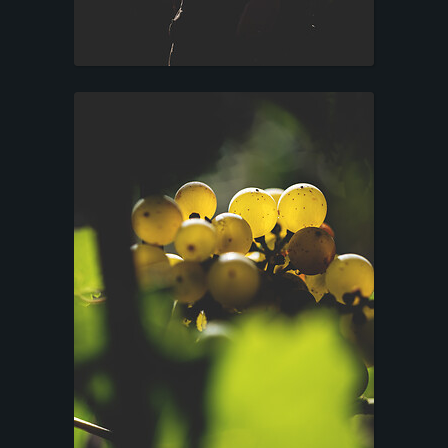
T
F
O
L
I
O