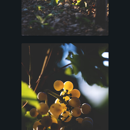
E
S
T
A
T
I
O
N
S