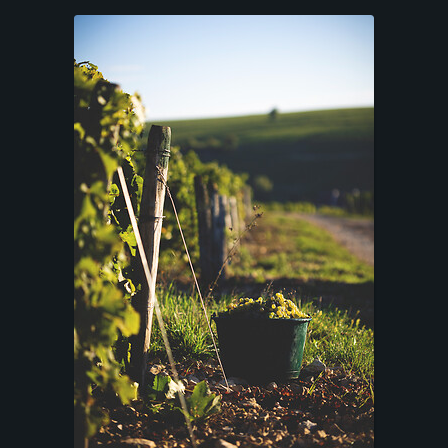
T
A
R
I
F
S