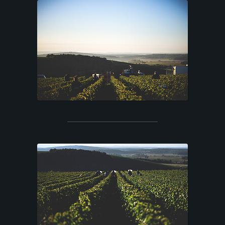
C
C
U
E
I
L