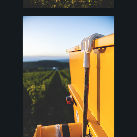
C
O
N