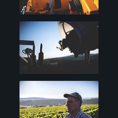
T
A
C
T