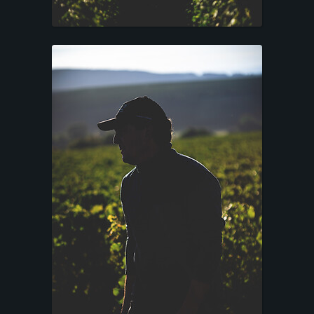
P
O
R