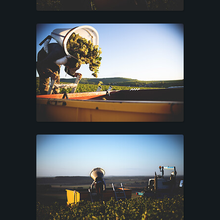
L
I
E
N
T