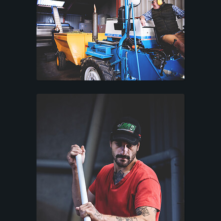
Mentions légales
|
Photo-Terroir - Photographe
|
Beaune, Bourgogne
|
Tuto Photos
bouteilles