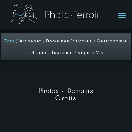
/
/
/
Tout
Artisanat
Domaines Viticoles
Gastronomie
/
/
/
/
Studio
Tourisme
Vigne
Vin
Photos - Domaine
Cirotte
A